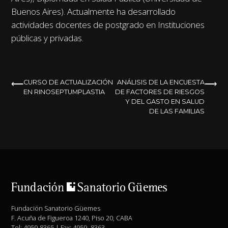
Buenos Aires). Actualmente ha desarrollado
actividades docentes de postgrado en Instituciones
públicas y privadas.
NAVEGACIÓN
CURSO DE ACTUALIZACIÓN
ANÁLISIS DE LA ENCUESTA
EN RINOSEPTUMPLASTIA
DE FACTORES DE RIESGOS
DE
Y DEL GASTO EN SALUD
DE LAS FAMILIAS
ENTRADAS
Fundación Sanatorio Güemes
F. Acuña de Figueroa 1240, Piso 20, CABA
Tel: 4959-8365 | Fax: 4959- 8363