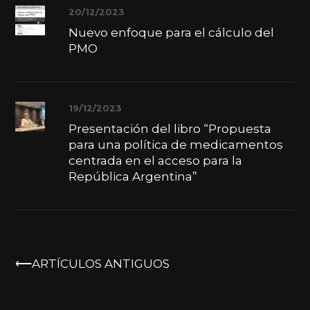
20/12/2023
Nuevo enfoque para el cálculo del
PMO
19/12/2023
Presentación del libro “Propuesta
para una política de medicamentos
centrada en el acceso para la
República Argentina”
NAVEGACIÓN
ARTÍCULOS ANTIGUOS
DE
ENTRADAS