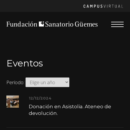
Skip
Ca
Vir
to
content
PRIMA
MENU
Fundación Sanatorio Güemes
Eventos
Período:
12/12/2024
Donación en Asistolia. Ateneo de
devolución.