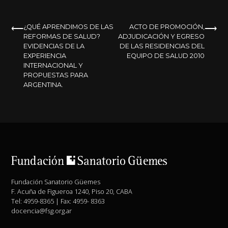
NAVEGACIÓN
¿QUÉ APRENDIMOS DE LAS
ACTO DE PROMOCIÓN,
REFORMAS DE SALUD?
ADJUDICACIÓN Y EGRESO
DE
EVIDENCIAS DE LA
DE LAS RESIDENCIAS DEL
EXPERIENCIA
EQUIPO DE SALUD 2010
ENTRADAS
INTERNACIONAL Y
PROPUESTAS PARA
ARGENTINA.
Fundación Sanatorio Güemes
F. Acuña de Figueroa 1240, Piso 20, CABA
Tel: 4959-8365 | Fax: 4959- 8363
docencia@fsg.org.ar