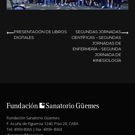
NAVEGACIÓN
PRESENTACIÓN DE LIBROS
SEGUNDAS JORNADAS
DIGITALES
CIENTÍFICAS – SEGUNDAS
DE
JORNADAS DE
ENFERMERÍA – SEGUNDA
ENTRADAS
JORNADA DE
KINESIOLOGÍA
Fundación Sanatorio Güemes
F. Acuña de Figueroa 1240, Piso 20, CABA
Tel: 4959-8365 | Fax: 4959- 8363