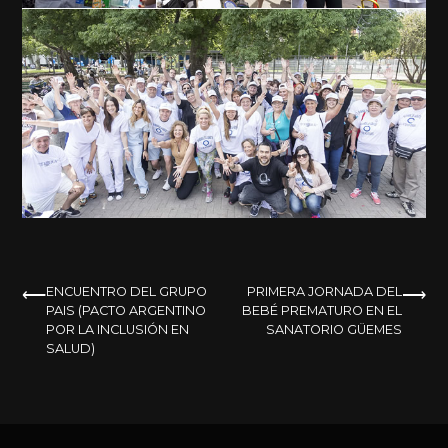
NAVEGACIÓN
ENCUENTRO DEL GRUPO
PRIMERA JORNADA DEL
PAIS (PACTO ARGENTINO
BEBÉ PREMATURO EN EL
DE
POR LA INCLUSIÓN EN
SANATORIO GÜEMES
SALUD)
ENTRADAS