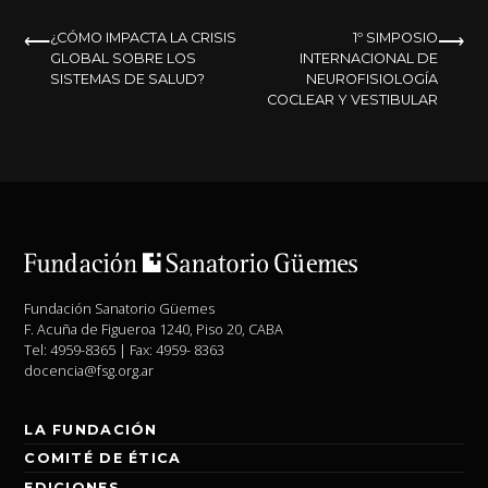
NAVEGACIÓN
¿CÓMO IMPACTA LA CRISIS
1º SIMPOSIO
GLOBAL SOBRE LOS
INTERNACIONAL DE
DE
SISTEMAS DE SALUD?
NEUROFISIOLOGÍA
COCLEAR Y VESTIBULAR
ENTRADAS
Fundación Sanatorio Güemes
F. Acuña de Figueroa 1240, Piso 20, CABA
Tel: 4959-8365 | Fax: 4959- 8363
docencia@fsg.org.ar
LA FUNDACIÓN
COMITÉ DE ÉTICA
EDICIONES