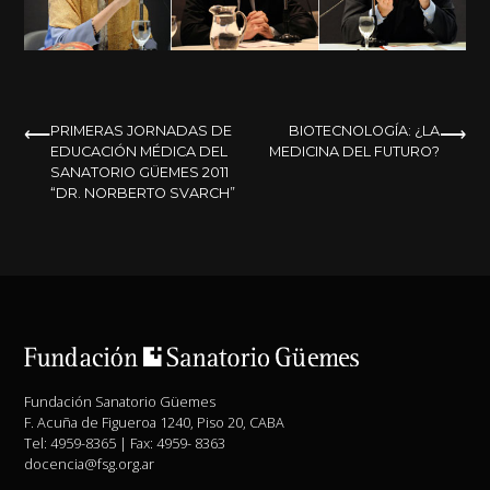
NAVEGACIÓN
PRIMERAS JORNADAS DE
BIOTECNOLOGÍA: ¿LA
EDUCACIÓN MÉDICA DEL
MEDICINA DEL FUTURO?
DE
SANATORIO GÜEMES 2011
“DR. NORBERTO SVARCH”
ENTRADAS
Fundación Sanatorio Güemes
F. Acuña de Figueroa 1240, Piso 20, CABA
Tel: 4959-8365 | Fax: 4959- 8363
docencia@fsg.org.ar