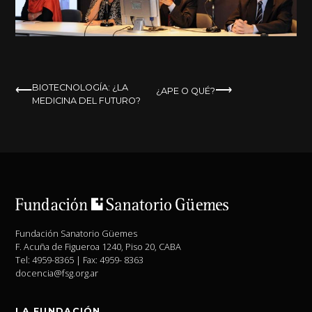
NAVEGACIÓN
BIOTECNOLOGÍA: ¿LA
¿APE O QUÉ?
MEDICINA DEL FUTURO?
DE
ENTRADAS
Fundación Sanatorio Güemes
F. Acuña de Figueroa 1240, Piso 20, CABA
Tel: 4959-8365 | Fax: 4959- 8363
docencia@fsg.org.ar
LA FUNDACIÓN